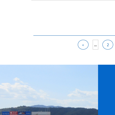
«
...
2