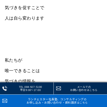
気づきを促すことで
人は自ら変わります
私たちが
唯一できることは
気づきの情報を
TEL.084-927-5100
メールでの
平日9:00～17:00
お問い合わせ
はこちら
提供することです
ランチェスター社長塾、コンサルティング
の
お申し込み・お問い合わせ・資料請求
はこちら