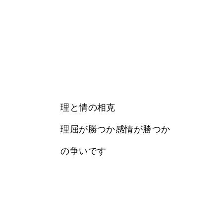
理と情の相克
理屈が勝つか感情が勝つか
の争いです