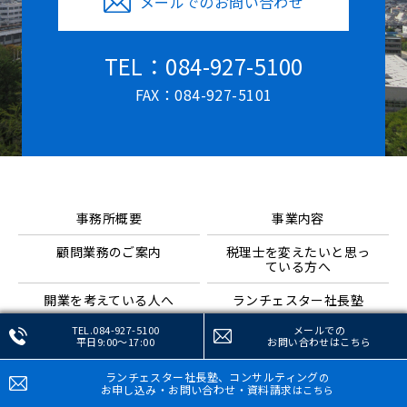
メールでのお問い合わせ
TEL：084-927-5100
FAX：084-927-5101
事務所概要
事業内容
顧問業務のご案内
税理士を変えたいと思っ
ている方へ
開業を考えている人へ
ランチェスター社長塾
TEL.084-927-5100
メールでの
平日9:00～17:00
お問い合わせ
はこちら
更新情報
お客様の声
ランチェスター社長塾、コンサルティング
の
お申し込み・お問い合わせ・資料請求
はこちら
よくある質問
採用情報