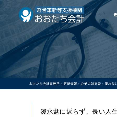
おおたち会計事務所
更新情報
企業の知恵袋
覆水盆
>
>
>
覆水盆に返らず、長い人